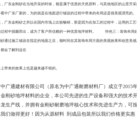
广东金刚砂在当地开采的时候，都是属于优质的天然原料，与其他地区的山里开采
会看中广东厂家的，为的就是在地面进行铺设的过程中带来的布局还是很美观漂亮
广东金刚砂之所以在国内市场上比较畅销，那是因为在加工的过程中，运用的工艺
的过程中脱颖而出，成为了客户所信赖的一种优质地坪材料。 特色三：装饰布局
刚砂通过施工铺设在指定的地面之后，顿时间在其装饰布局方面的美观效果和创意美感
，都会了解到这在
体上带来的效果上也是越来越不错的。
市中广通建材有限公司（原名为中广通耐磨材料厂）成立于2015
、金刚砂地坪材料的企业，本公司先进的生产设备和强大的技术
条龙生产线，并拥有金刚砂耐磨地坪核心技术和先进生产力，可
以我们做得更好！因为从源材料 到成品包装所以我们价格更实惠