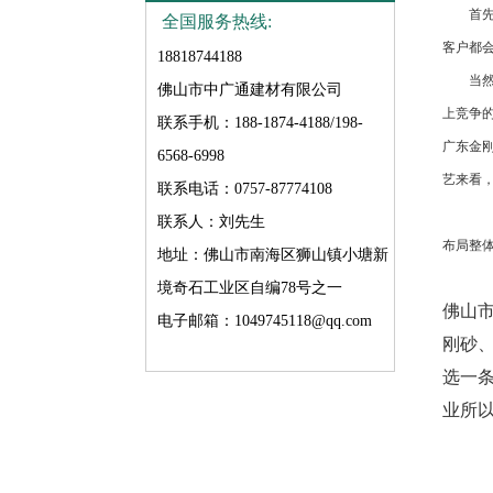
首先，
全国服务热线:
客户都
18818744188
当然，
佛山市中广通建材有限公司
上竞争
联系手机：188-1874-4188/198-
广东金
6568-6998
艺来看
联系电话：0757-87774108
联系人：刘先生
布局整
地址：佛山市南海区狮山镇小塘新
境奇石工业区自编78号之一
佛山
电子邮箱：1049745118@qq.com
刚砂
选一
业所