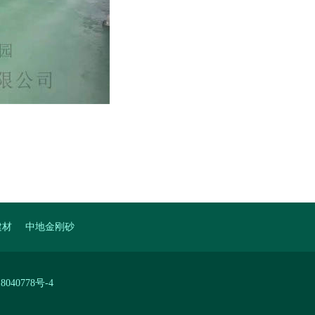
建材
中地金刚砂
8040778号-4